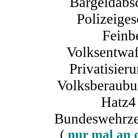
Bargeldabs
Polizeiges
Feinb
Volksentwaf
Privatisier
Volksberaubu
Hatz4
Bundeswehrzer
(
nur mal an 