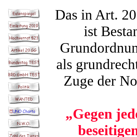
Das in Art. 2
ist Besta
Grundordnung
als grundrech
Zuge der Not
„Gegen jede
beseitige