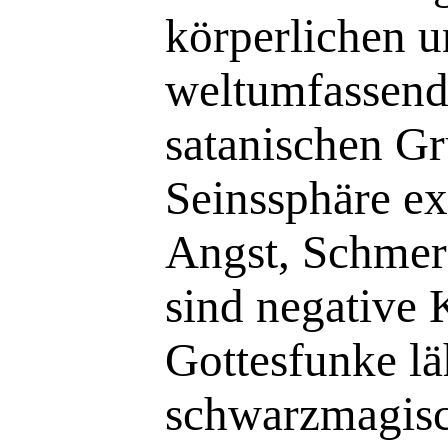
körperlichen u
weltumfassende
satanischen G
Seinssphäre ex
Angst, Schmerz
sind negative 
Gottesfunke lä
schwarzmagisch