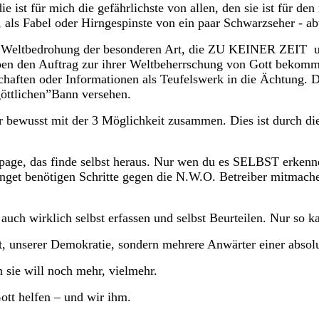
e ist für mich die gefährlichste von allen, den sie ist für de
t, als Fabel oder Hirngespinste von ein paar Schwarzseher - ab
ne Weltbedrohung der besonderen Art, die ZU KEINER ZEIT unt
ben den Auftrag zur ihrer Weltbeherrschung von Gott bekomme
schaften oder Informationen als Teufelswerk in die Ächtung. 
göttlichen”Bann versehen.
r bewusst mit der 3 Möglichkeit zusammen. Dies ist durch di
page, das finde selbst heraus. Nur wen du es SELBST erke
enötigen Schritte gegen die N.W.O. Betreiber mitmachen, und
auch wirklich selbst erfassen und selbst Beurteilen. Nur so 
t, unserer Demokratie, sondern mehrere Anwärter einer absolu
 sie will noch mehr, vielmehr.
ott helfen – und wir ihm.