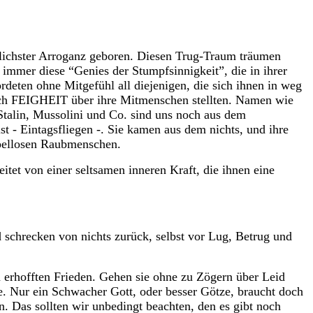
öblichster Arroganz geboren. Diesen Trug-Traum träumen
immer diese “Genies der Stumpfsinnigkeit”, die in ihrer
rdeten ohne Mitgefühl all diejenigen, die sich ihnen in weg
 auch FEIGHEIT über ihre Mitmenschen stellten. Namen wie
Stalin, Mussolini und Co. sind uns noch aus dem
t - Eintagsfliegen -. Sie kamen aus dem nichts, und ihre
pellosen Raubmenschen.
et von einer seltsamen inneren Kraft, die ihnen eine
schrecken von nichts zurück, selbst vor Lug, Betrug und
n erhofften Frieden. Gehen sie ohne zu Zögern über Leid
. Nur ein Schwacher Gott, oder besser Götze, braucht doch
as sollten wir unbedingt beachten, den es gibt noch