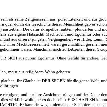
sein als seine Zeitgenossen, aus purer Eitelkeit und aus gr
rn quer durch die Geschichte dieser Menschheit gab es schon 
) anstrebten. Die dafür skrupellos raubten, plünderten und mo
ch teils aus eigene Habsucht, Machtsucht und Egoismus oder
 und aus unserer jüngsten Vergangenheit wie Hitler, Lenin, 
it ihrer Machtbesessenheit waren geschichtlich gesehen meis
ie gekommen waren. Manchmal noch zu Lebzeiten dieser Skru
ÜR SICH aus purem Egoismus. Ohne Gefühl für andere. Geleit
llen, meist aus religiösem Wahn geboren.
 glauben, ihr Glaube ist DER SEGEN für die ganze Welt, und 
ollbringen.
e richtigen, und nur ihre Ansichten bringen auf der Dauer de
t dies wirklich wollte, er es doch selbst ERSCHAFFEN könnte
TIG. Er kann deswegen niemals der Schöpfer selbst sein. D